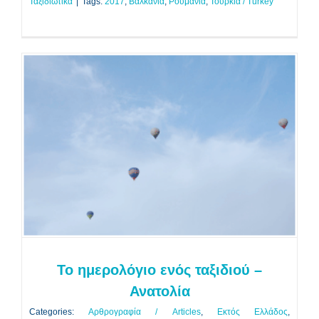
Ταξιδιωτικά
|
Tags:
2017
,
Βαλκάνια
,
Ρουμανία
,
Τουρκία / Turkey
Το ημερολόγιο ενός ταξιδιού –
Ανατολία
Αρθρογραφία / Articles
Εκτός Ελλάδος
Ταξιδιωτικά
Το ημερολόγιο ενός ταξιδιού –
Ανατολία
Categories:
Αρθρογραφία / Articles
,
Εκτός Ελλάδος
,