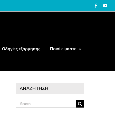
Facebook
You
Οδηγίες εξόρμησης
Ποιοί είμαστε
ΑΝΑΖΗΤΗΣΗ
Search
for: