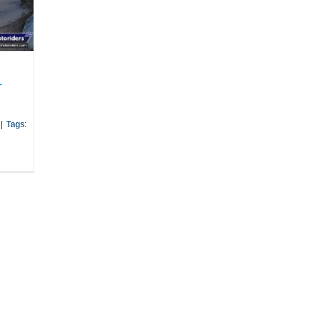
–
|
Tags: