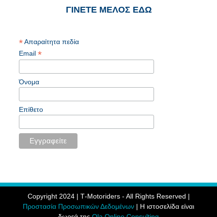
ΓΙΝΕΤΕ ΜΕΛΟΣ ΕΔΩ
*
Απαραίτητα πεδία
*
Email
Όνομα
Επίθετο
Copyright 2024 | Τ-Motoriders - All Rights Reserved |
Προστασία Προσωπικών Δεδομένων
| Η ιστοσελίδα είναι
δωρεά της
Ola Online Consulting