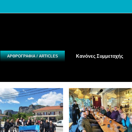
Κανόνες Συμμετοχής
ΑΡΘΡΟΓΡΑΦΙΑ / ARTICLES
τριφτερή Γαλατόπιτα
Καφεδοσυνάντησ
25
Απριλίου 25
Events 2025
Εξορμήσεις 2025
Events 2025
Καφεδοσυναντήσεις 