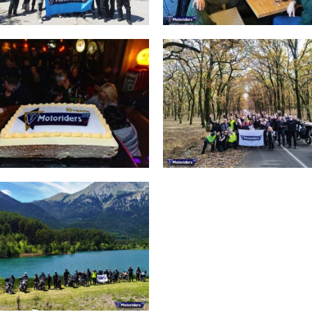
Εξορμήσεις εντός Ελλάδος
25
Δάσος Φολόης 2-
rty Κοπή πίτας 2024
3/12/2023
– 10 Χρόνια
Εξορμήσεις 2023
Εξορμήσεις εν
Events 2024
Ελλάδος
23.5.21 Λίμνη Δόξα
ορμήσεις 2021
Εξορμήσεις εντός
Ελλάδος