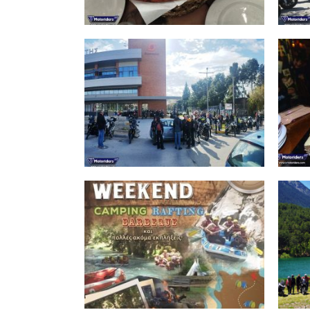
Brunch&Coffee
Pa
25.2.24
Events 2024
Εξορμήσεις 2024
EΞΟΡΜΗΣΕΙΣ-Τ
MOTORIDERS – 2023
-ADVENTURE
Εξ
WEEKEND
Εξορμήσεις 2023