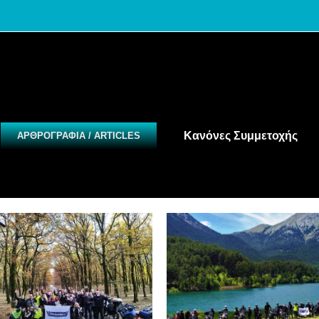
Κανόνες Συμμετοχής
ΑΡΘΡΟΓΡΑΦΙΑ / ARTICLES
Δάσος Φολόης 2-
23.5.21 Λίμνη Δόξ
3/12/2023
Εξορμήσεις 2021
Εξορμήσεις εν
ορμήσεις 2023
Εξορμήσεις εντός
Ελλάδος