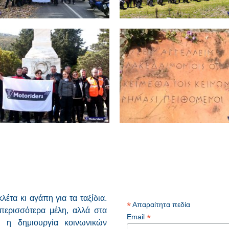
Ελλάδος
“Στ’αχνάρια του
Θερμοπύλες,
Κολοκοτρώνη”,
24.03.2019
1.04.2019 Λιμποβίσι
Αρκαδίας
Εξορμήσεις 2019
Εξορμήσεις εν
Ελλάδος
ορμήσεις 2019
Εξορμήσεις εντός
Ελλάδος
έτα κι αγάπη για τα ταξίδια.
*
Απαραίτητα πεδία
περισσότερα μέλη, αλλά στα
*
Email
αι η δημιουργία κοινωνικών