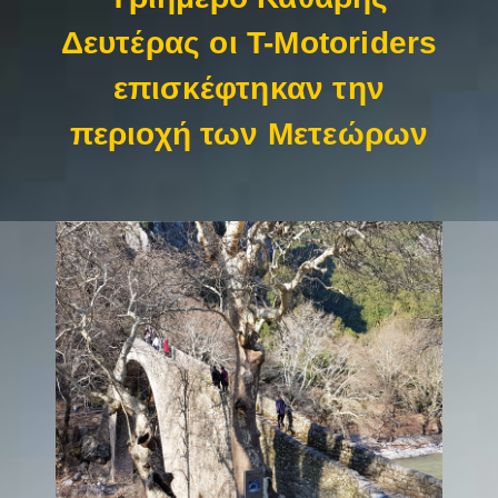
Δευτέρας οι T-Motoriders
επισκέφτηκαν την
περιοχή των Μετεώρων