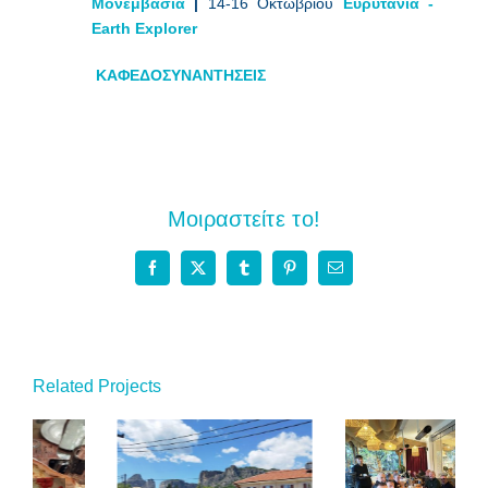
Μονεμβασιά
|
14-16 Οκτωβρίου
Ευρυτανία -
Earth Explorer
ΚΑΦΕΔΟΣΥΝΑΝΤΗΣΕΙΣ
Μοιραστείτε το!
Facebook
X
Tumblr
Pinterest
Email
Related Projects