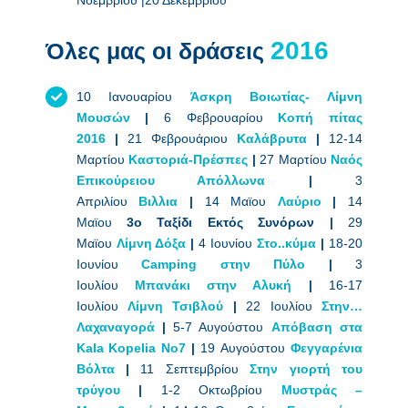
Όλες μας οι δράσεις
10 Ιανουαρίου
Άσκρη Βοιωτίας- Λίμνη
Μουσών
|
6 Φεβρουαρίου
Κοπή πίτας
2016
|
21 Φεβρουάριου
Καλάβρυτα
|
12-14
Μαρτίου
Καστοριά-Πρέσπες
|
27 Μαρτίου
Ναός
Επικούρειου Απόλλωνα
|
3
Απριλίου
Βιλλια
|
14 Μαϊου
Λαύριο
|
14
Μαϊου
3ο Ταξίδι Εκτός Συνόρων |
29
Μαϊου
Λίμνη Δόξα
|
4 Ιουνίου
Στο..κύμα
|
18-20
Ιουνίου
Camping στην Πύλο
|
3
Ιουλίου
Μπανάκι στην Αλυκή
|
16-17
Ιουλίου
Λίμνη Τσιβλού
|
22 Ιουλίου
Στην…
Λαχαναγορά
|
5-7 Αυγούστου
Απόβαση στα
Kala Kopelia No7
|
19 Αυγούστου
Φεγγαρένια
Βόλτα
|
11 Σεπτεμβρίου
Στην γιορτή του
τρύγου
|
1-2 Οκτωβρίου
Μυστράς –