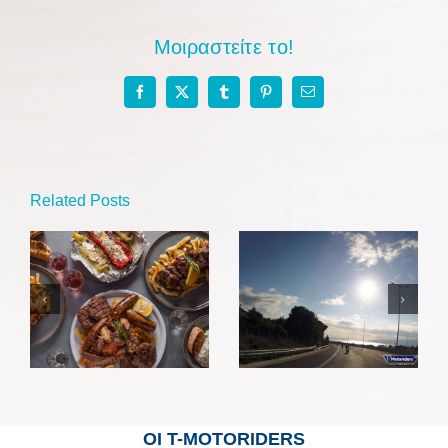
Μοιραστείτε το!
Facebook
X
Tumblr
Pinterest
Email
Related Posts
Τα ποτήρια της
Αλμυρή
Παρέας Νο7
Κορινθίας
ΟΙ Τ-MOTORIDERS