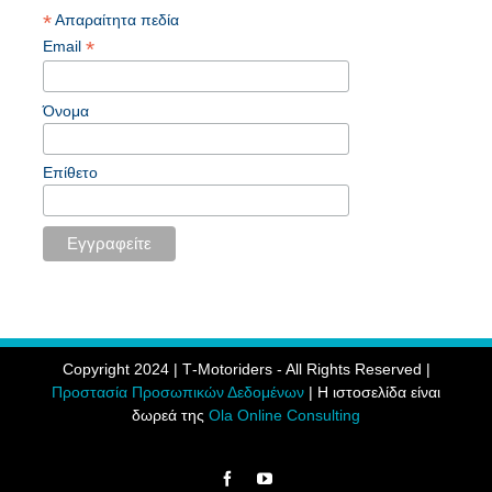
*
Απαραίτητα πεδία
*
Email
Όνομα
Επίθετο
Copyright 2024 | Τ-Motoriders - All Rights Reserved |
Προστασία Προσωπικών Δεδομένων
| Η ιστοσελίδα είναι
δωρεά της
Ola Online Consulting
Facebook
YouTube