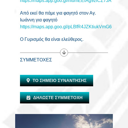
https://maps.app.goo.gl/nfumEEiAg9ziCZ7JA
Από εκεί θα πάμε για φαγητό στον Αγ.
Ιωάννη για φαγητό
https://maps.app.goo.gl/pLBfR4JZKtiukVmG6
Ο Γυρισμός θα είναι ελεύθερος.
ΣΥΜΜΕΤΟΧΕΣ
ΤΟ ΣΗΜΕΙΟ ΣΥΝΑΝΤΗΣΗΣ
ΔΗΛΩΣΤΕ ΣΥΜΜΕΤΟΧΗ