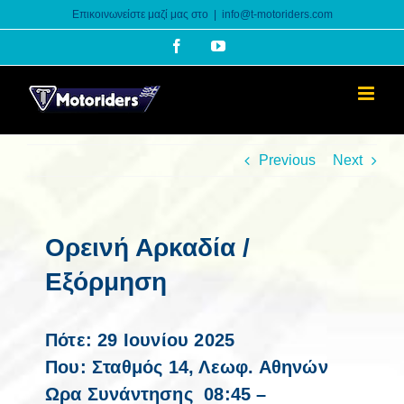
Skip
Επικοινωνείστε μαζί μας στο
|
info@t-motoriders.com
to
Facebook
YouTube
content
Previous
Next
Ορεινή Αρκαδία /
Εξόρμηση
Πότε: 29 Ιουνίου 2025
Που: Σταθμός 14, Λεωφ. Αθηνών
Ωρα Συνάντησης 08:45 –