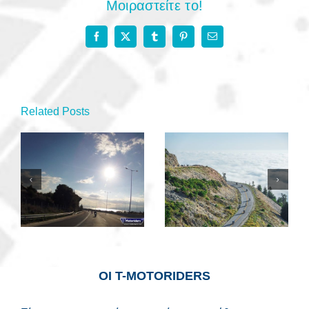
Μοιραστείτε το!
Facebook
X
Tumblr
Pinterest
Email
Related Posts
Παράλιο
Της…Στενής
καφεδάκι
ΟΙ Τ-MOTORIDERS