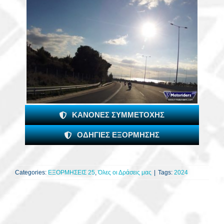
ΚΑΝΟΝΕΣ ΣΥΜΜΕΤΟΧΗΣ
ΟΔΗΓΙΕΣ ΕΞΟΡΜΗΣΗΣ
Categories:
ΕΞΟΡΜΗΣΕΙΣ 25
,
Όλες οι Δράσεις μας
|
Tags:
2024