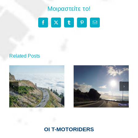
Μοιραστείτε το!
Facebook
X
Tumblr
Pinterest
Email
Related Posts
1η του 26 —
Της…Στενής
Αλμυρή
Κορινθίας
ΟΙ Τ-MOTORIDERS