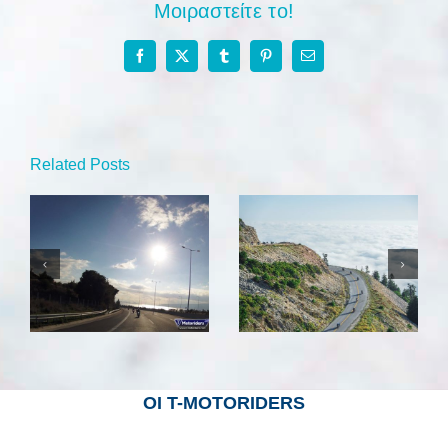
Μοιραστείτε το!
Facebook
X
Tumblr
Pinterest
Email
Related Posts
Παράλιο
Της…Στενής
καφεδάκι
ΟΙ Τ-MOTORIDERS