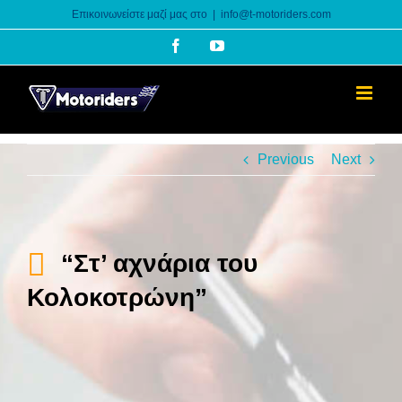
Skip
Επικοινωνείστε μαζί μας στο
|
info@t-motoriders.com
to
Facebook
YouTube
content
Previous
Next
“Στ’ αχνάρια του
Κολοκοτρώνη”