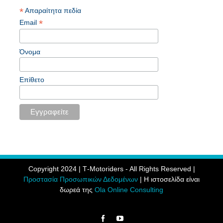
*
Απαραίτητα πεδία
*
Email
Όνομα
Επίθετο
Copyright 2024 | Τ-Motoriders - All Rights Reserved |
Προστασία Προσωπικών Δεδομένων
| Η ιστοσελίδα είναι
δωρεά της
Ola Online Consulting
Facebook
YouTube